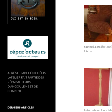
QUI EST EN BOIS.
Fauteuil à oreilles .atel
lahitte.
APRÈS LE LABEL ÉCO-DÉFIS
L'ATELIER FAIT PARTIE DES
RÉPAR'ACTEURS
D'ANGOULEME ET DE
CHARENTE
DERNIERS ARTICLES
Lutrin .atelier laure lah