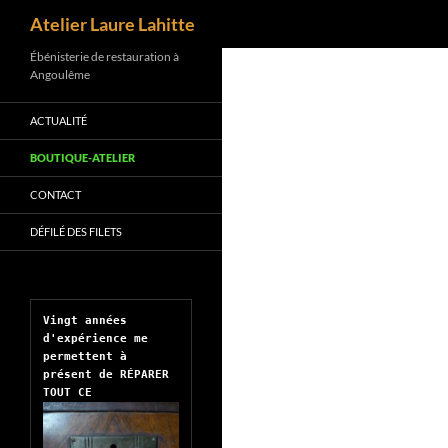
Recherche
Atelier Laure Lahitte
Aller
Ébénisterie de restauration à
Angoulême
au
contenu
ACTUALITÉ
BOUTIQUE-ATELIER
CONTACT
DÉFILÉ DES FILETS
Vingt années 
d'expérience me 
permettent à 
présent de RÉPARER 
TOUT CE 