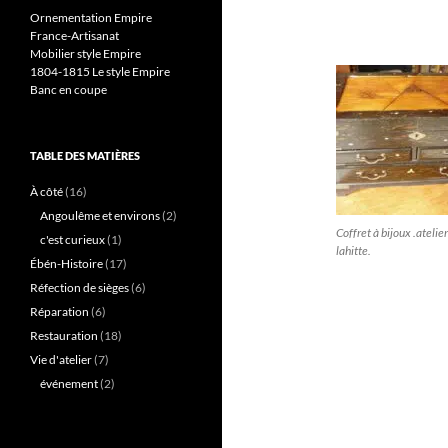
Ornementation Empire
France-Artisanat
Mobilier style Empire
1804-1815 Le style Empire
Banc en coupe
TABLE DES MATIÈRES
À côté
(16)
Angoulême et environs
(2)
Coffret à bijoux .atelie
c'est curieux
(1)
lahitte.
Ébén-Histoire
(17)
Réfection de sièges
(6)
Réparation
(6)
Restauration
(18)
Vie d'atelier
(7)
événement
(2)