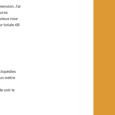
mension. J’ai
urse.
 vieux rose
ur totale 68
yclopédies
t un mètre
de voir le