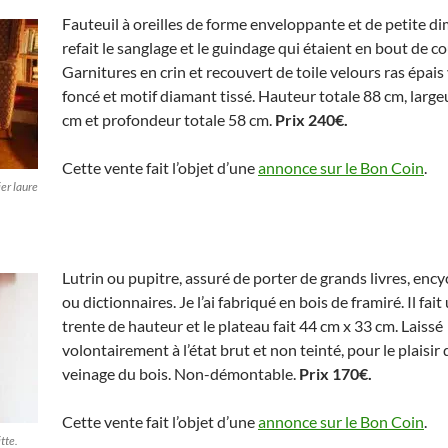
Fauteuil à oreilles de forme enveloppante et de petite di
refait le sanglage et le guindage qui étaient en bout de co
Garnitures en crin et recouvert de toile velours ras épais
foncé et motif diamant tissé. Hauteur totale 88 cm, large
cm et profondeur totale 58 cm.
Prix 240€.
Cette vente fait l’objet d’une
annonce sur le Bon Coin
.
ier laure
Lutrin ou pupitre, assuré de porter de grands livres, enc
ou dictionnaires. Je l’ai fabriqué en bois de framiré. Il fai
trente de hauteur et le plateau fait 44 cm x 33 cm. Laissé
volontairement à l’état brut et non teinté, pour le plaisir 
veinage du bois. Non-démontable.
Prix
170€.
Cette vente fait l’objet d’une
annonce sur le Bon Coin
.
itte.