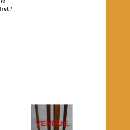
 le
fret ?