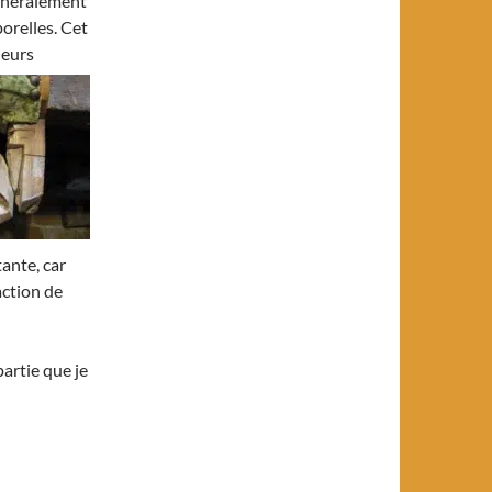
généralement
porelles. Cet
ieurs
tante, car
action de
partie que je