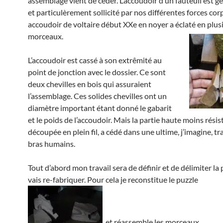
assemblage vient de cèder. L’accoudoir d’un fauteuil est 
et particulèrement sollicité par nos différentes forces cor
accoudoir de voltaire début XXe en noyer a éclaté en plus
morceaux.
L’accoudoir est cassé à son extrêmité au
point de jonction avec le dossier. Ce sont
deux chevilles en bois qui assuraient
l’assemblage. Ces solides chevilles ont un
diamètre important étant donné le gabarit
et le poids de l’accoudoir. Mais la partie haute moins résis
découpée en plein fil, a cédé dans une ultime, j’imagine, tr
bras humains.
Tout d’abord mon travail sera de définir et de délimiter la 
vais re-fabriquer. Pour cela je reconstitue le puzzle
et réassemble les morceaux.