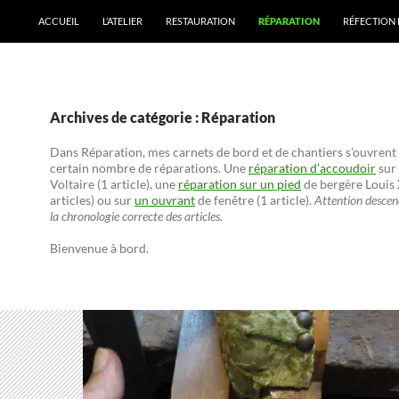
ACCUEIL
L’ATELIER
RESTAURATION
RÉPARATION
RÉFECTION 
Archives de catégorie : Réparation
Dans Réparation, mes carnets de bord et de chantiers s’ouvrent
certain nombre de réparations. Une
réparation d’accoudoir
sur 
Voltaire (1 article), une
réparation sur un pied
de bergère Louis 
articles) ou sur
un ouvrant
de fenêtre (1 article).
Attention descen
la chronologie correcte des articles.
Bienvenue à bord.