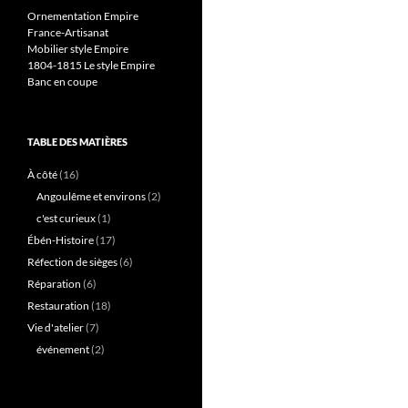
Ornementation Empire
France-Artisanat
Mobilier style Empire
1804-1815 Le style Empire
Banc en coupe
TABLE DES MATIÈRES
À côté
(16)
Angoulême et environs
(2)
c'est curieux
(1)
Ébén-Histoire
(17)
Réfection de sièges
(6)
Réparation
(6)
Restauration
(18)
Vie d'atelier
(7)
événement
(2)