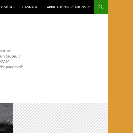
DE SIÈGES
CANNAGE
FABRICATIONS CRÉATIONS
 sur un
un fauteuil
XV (4
dre pour avoir