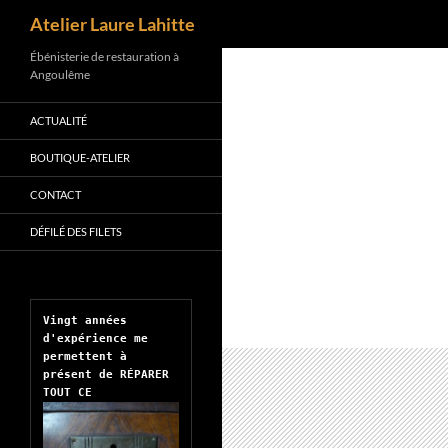
Recherche
Atelier Laure Lahitte
Aller
Ébénisterie de restauration à
Angoulême
au
contenu
ACTUALITÉ
BOUTIQUE-ATELIER
CONTACT
DÉFILÉ DES FILETS
Vingt années 
d'expérience me 
permettent à 
présent de RÉPARER 
TOUT CE 