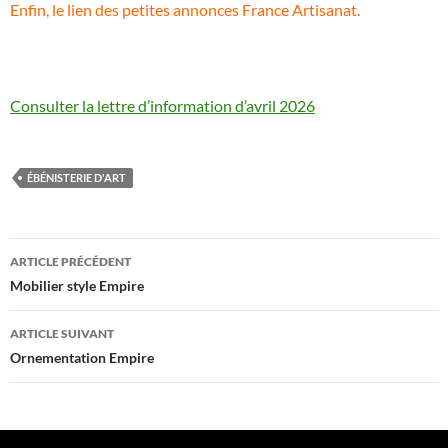
Enfin, le lien des petites annonces France Artisanat.
Consulter la lettre d’information d’avril 2026
ÉBÉNISTERIE D'ART
Navigation
ARTICLE PRÉCÉDENT
des
Mobilier style Empire
articles
ARTICLE SUIVANT
Ornementation Empire