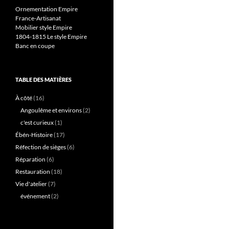
Ornementation Empire
France-Artisanat
Mobilier style Empire
1804-1815 Le style Empire
Banc en coupe
TABLE DES MATIÈRES
À côté
(16)
Angoulême et environs
(2)
c'est curieux
(1)
Ébén-Histoire
(17)
Réfection de sièges
(6)
Réparation
(6)
Restauration
(18)
Vie d'atelier
(7)
événement
(2)