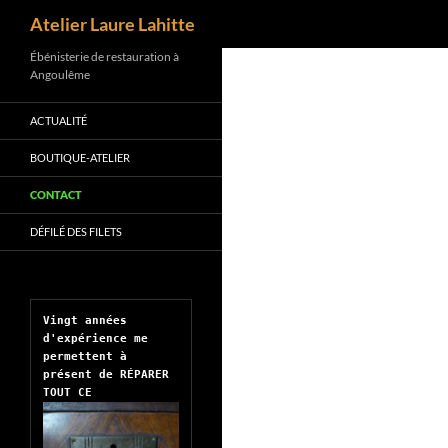
Recherche
Atelier Laure Lahitte
Aller
Ébénisterie de restauration à
Angoulême
au
contenu
ACTUALITÉ
BOUTIQUE-ATELIER
CONTACT
DÉFILÉ DES FILETS
Vingt années 
d'expérience me 
permettent à 
présent de RÉPARER 
TOUT CE 