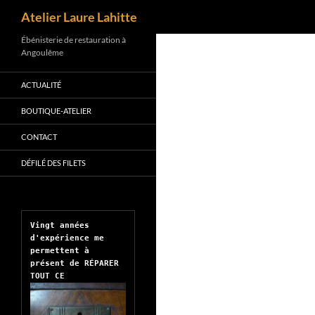
Recherche
Atelier Laure Lahitte
Aller
Ébénisterie de restauration à
Angoulême
au
contenu
ACTUALITÉ
BOUTIQUE-ATELIER
CONTACT
DÉFILÉ DES FILETS
Vingt années 
d'expérience me 
permettent à 
présent de RÉPARER 
TOUT CE 