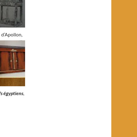
 d’Apollon,
fs égyptiens
,