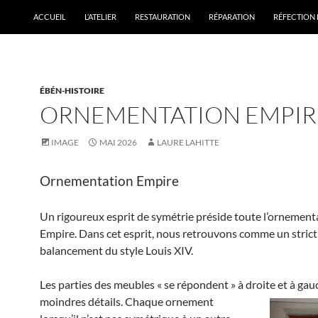
ACCUEIL
L’ATELIER
RESTAURATION
RÉPARATION
RÉFECTION 
ÉBÉN-HISTOIRE
ORNEMENTATION EMPIR
IMAGE
MAI 2026
LAURE LAHITTE
Ornementation Empire
Un rigoureux esprit de symétrie préside toute l’ornement
Empire. Dans cet esprit, nous retrouvons comme un strict
balancement du style Louis XIV.
Les parties des meubles « se répondent » à droite et à gau
moindres détails.
Chaque ornement