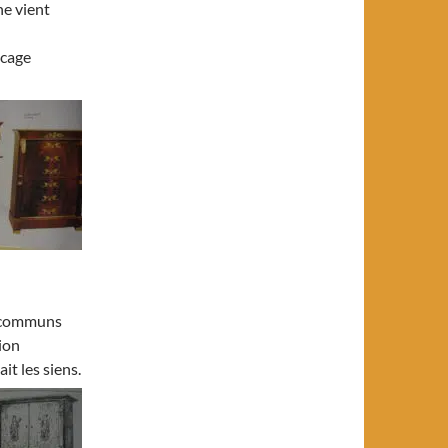
ne vient
acage
t communs
tion
t les siens.