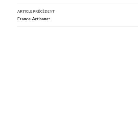
Navigation
ARTICLE PRÉCÉDENT
des
France-Artisanat
articles