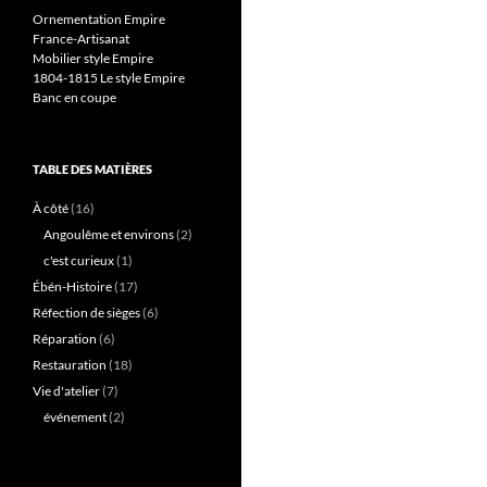
Ornementation Empire
France-Artisanat
Mobilier style Empire
1804-1815 Le style Empire
Banc en coupe
TABLE DES MATIÈRES
À côté
(16)
Angoulême et environs
(2)
c'est curieux
(1)
Ébén-Histoire
(17)
Réfection de sièges
(6)
Réparation
(6)
Restauration
(18)
Vie d'atelier
(7)
événement
(2)