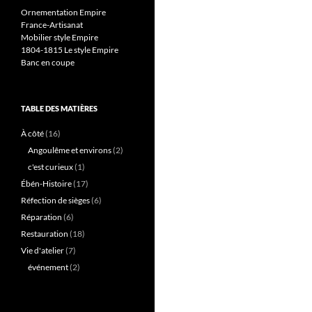
Ornementation Empire
France-Artisanat
Mobilier style Empire
1804-1815 Le style Empire
Banc en coupe
TABLE DES MATIÈRES
À côté
(16)
Angoulême et environs
(2)
c'est curieux
(1)
Ébén-Histoire
(17)
Réfection de sièges
(6)
Réparation
(6)
Restauration
(18)
Vie d'atelier
(7)
événement
(2)