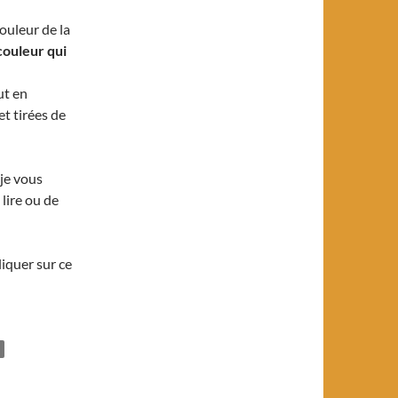
ouleur de la
couleur qui
ut en
et tirées de
 je vous
 lire ou de
liquer sur ce