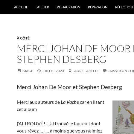
ACCUEIL
L’ATELIER
RESTAURATION
RÉPARATION
RÉFECTION 
À CÔTÉ
MERCI JOHAN DE MOOR 
STEPHEN DESBERG
IMAGE
JUILLET 2023
LAURE LAHITTE
LAISSER UN C
Merci Johan De Moor et Stephen Desberg
Merci aux auteurs de
La Vache
car en lisant
cet album
j’AI TROUVέ !! J’ai trouvé le fauteuil dont
vous rêvez …! … à moins que vous n’aimiez