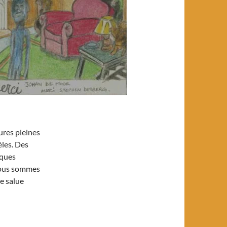
ures pleines
èles. Des
iques
us sommes
e salue