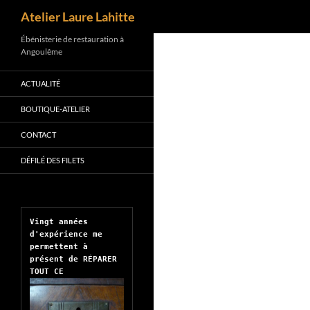
Recherche
Atelier Laure Lahitte
Aller
Ébénisterie de restauration à
Angoulême
au
contenu
ACTUALITÉ
BOUTIQUE-ATELIER
CONTACT
DÉFILÉ DES FILETS
Vingt années 
d'expérience me 
permettent à 
présent de RÉPARER 
TOUT CE 