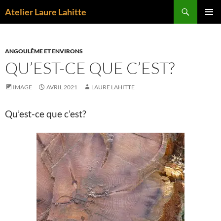
Aller
Recherche
Atelier Laure Lahitte
au
MENU
contenu
PRINCI
ANGOULÊME ET ENVIRONS
QU’EST-CE QUE C’EST?
IMAGE
AVRIL 2021
LAURE LAHITTE
Qu’est-ce que c’est?