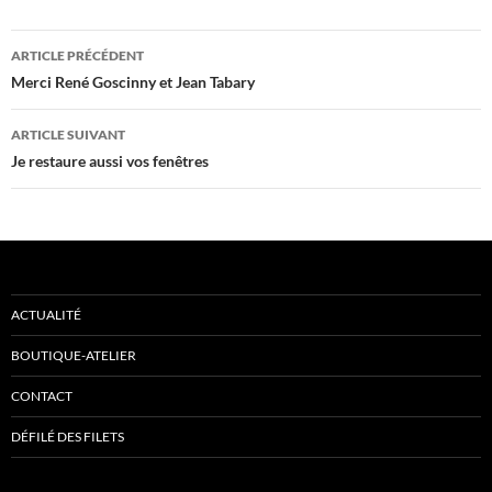
Navigation
ARTICLE PRÉCÉDENT
des
Merci René Goscinny et Jean Tabary
articles
ARTICLE SUIVANT
Je restaure aussi vos fenêtres
ACTUALITÉ
BOUTIQUE-ATELIER
CONTACT
DÉFILÉ DES FILETS