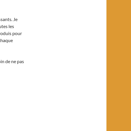
ssants. Je
tes les
produis pour
 chaque
in de ne pas