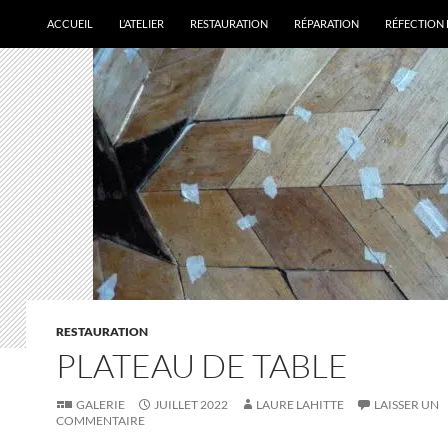
ACCUEIL
L’ATELIER
RESTAURATION
RÉPARATION
RÉFECTION 
RESTAURATION
PLATEAU DE TABLE
GALERIE
JUILLET 2022
LAURE LAHITTE
LAISSER UN
COMMENTAIRE