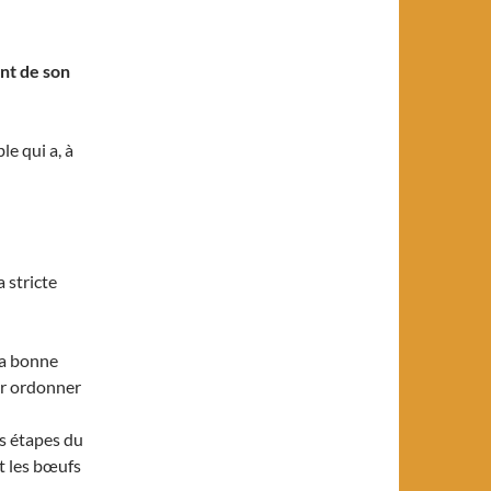
nt de son
le qui a, à
 stricte
 la bonne
ur ordonner
es étapes du
t les bœufs