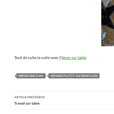
Tout de suite la suite avec
Pièces sur table
ÉBÉNISTERIE D'ART
RÉPARER PLUTÔT QUE REMPLACER
Navigation
ARTICLE PRÉCÉDENT
des
Travail sur table
articles