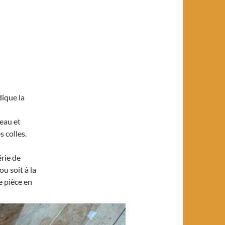
dique la
’eau et
 colles.
érie de
u soit à la
e pièce en