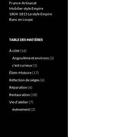
France-Artisanat
Mobilier style Empire
1804-1815 Le style Empire
Banc en coupe
TABLE DES MATIÈRES
À côté
(16)
Angoulême et environs
(2)
c'est curieux
(1)
Ébén-Histoire
(17)
Réfection de sièges
(6)
Réparation
(6)
Restauration
(18)
Vie d'atelier
(7)
événement
(2)