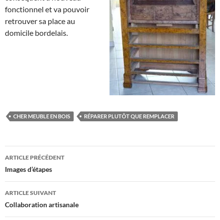
fonctionnel et va pouvoir
retrouver sa place au
domicile bordelais.
CHER MEUBLE EN BOIS
RÉPARER PLUTÔT QUE REMPLACER
Navigation
ARTICLE PRÉCÉDENT
des
Images d’étapes
articles
ARTICLE SUIVANT
Collaboration artisanale