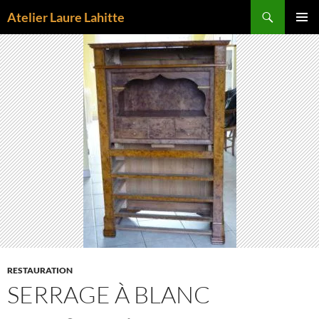
Aller
Recherche
Atelier Laure Lahitte
au
MENU
contenu
PRINCI
RESTAURATION
SERRAGE À BLANC