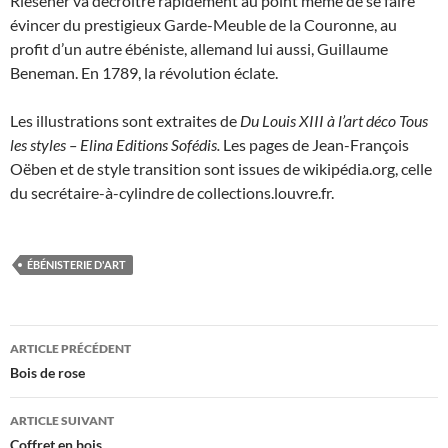
Riesener va décroître rapidement au point même de se faire
évincer du prestigieux Garde-Meuble de la Couronne, au
profit d’un autre ébéniste, allemand lui aussi, Guillaume
Beneman. En 1789, la révolution éclate.
Les illustrations sont extraites de
Du Louis XIII à l’art déco Tous
les styles – Elina Editions Sofédi
s.
Les pages de Jean-François
Oëben et de style transition sont issues de wikipédia.org, celle
du secrétaire-à-cylindre de collections.louvre.fr.
ÉBÉNISTERIE D'ART
Navigation
ARTICLE PRÉCÉDENT
des
Bois de rose
articles
ARTICLE SUIVANT
Coffret en bois