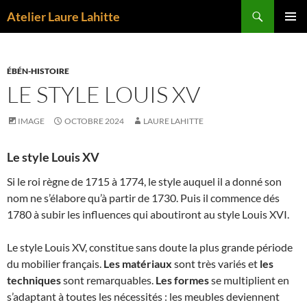
Aller
Recherche
Atelier Laure Lahitte
au
MENU
contenu
PRINCI
ÉBÉN-HISTOIRE
LE STYLE LOUIS XV
IMAGE
OCTOBRE 2024
LAURE LAHITTE
Le style Louis XV
Si le roi règne de 1715 à 1774, le style auquel il a donné son
nom ne s’élabore qu’à partir de 1730. Puis il commence dés
1780 à subir les influences qui aboutiront au style Louis XVI.
Le style Louis XV, constitue sans doute la plus grande période
du mobilier français.
Les matériaux
sont très variés et
les
techniques
sont remarquables.
Les formes
se multiplient en
s’adaptant à toutes les nécessités : les meubles deviennent