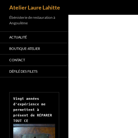
Recherche
Atelier Laure Lahitte
Aller
Ébénisterie de restauration à
Angoulême
au
contenu
ACTUALITÉ
BOUTIQUE-ATELIER
CONTACT
DÉFILÉ DES FILETS
Vingt années 
d'expérience me 
permettent à 
présent de RÉPARER 
TOUT CE 