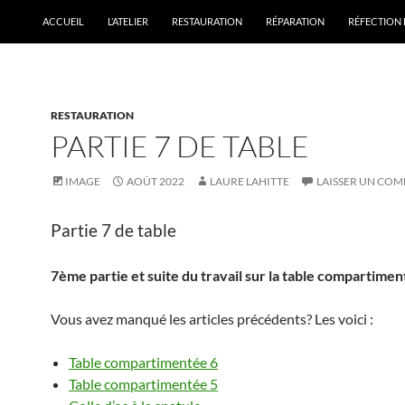
ACCUEIL
L’ATELIER
RESTAURATION
RÉPARATION
RÉFECTION 
RESTAURATION
PARTIE 7 DE TABLE
IMAGE
AOÛT 2022
LAURE LAHITTE
LAISSER UN CO
Partie 7 de table
7ème partie et suite du travail sur la table compartime
Vous avez manqué les articles précédents? Les voici :
Table compartimentée 6
Table compartimentée 5