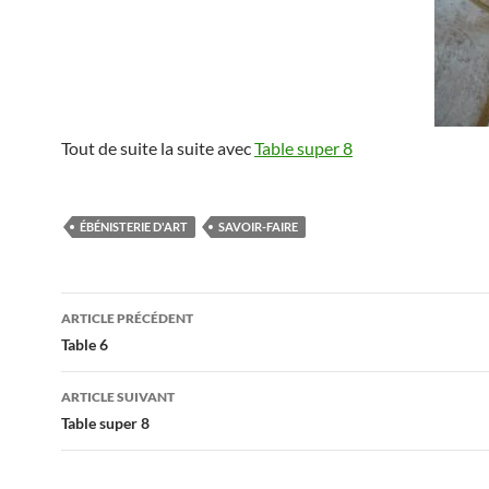
Tout de suite la suite avec
Table super 8
ÉBÉNISTERIE D'ART
SAVOIR-FAIRE
Navigation
ARTICLE PRÉCÉDENT
des
Table 6
articles
ARTICLE SUIVANT
Table super 8