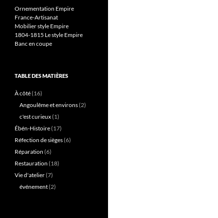
Ornementation Empire
France-Artisanat
Mobilier style Empire
1804-1815 Le style Empire
Banc en coupe
TABLE DES MATIÈRES
À côté
(16)
Angoulême et environs
(2)
c'est curieux
(1)
Ébén-Histoire
(17)
Réfection de sièges
(6)
Réparation
(6)
Restauration
(18)
Vie d'atelier
(7)
événement
(2)