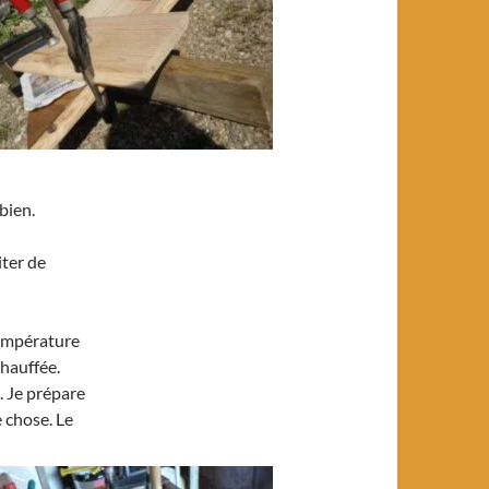
bien.
iter de
température
chauffée.
. Je prépare
e chose. Le